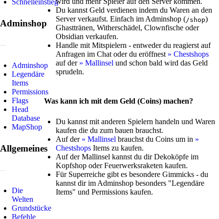
wird und mehr Spieler auf den Server kommen.
Schnelleinstieg
Du kannst Geld verdienen indem du Waren an den
Server verkaufst. Einfach im Adminshop (
)
/shop
Adminshop
Ghasttränen, Witherschädel, Clownfische oder
Obsidian verkaufen.
Handle mit Mitspielern - entweder du reagierst auf
Anfragen im Chat oder du eröffnest
» Chestshops
auf der
» Mallinsel
und schon bald wird das Geld
Adminshop
sprudeln.
Legendäre
Items
Permissions
Flags
Was kann ich mit dem Geld (Coins) machen?
Head
Database
Du kannst mit anderen Spielern handeln und Waren
MapShop
kaufen die du zum bauen brauchst.
Auf der
» Mallinsel
brauchst du Coins um in
»
Allgemeines
Chestshops
Items zu kaufen.
Auf der Mallinsel kannst du dir Dekoköpfe im
Kopfshop oder Feuerwerksraketen kaufen.
Für Superreiche gibt es besondere Gimmicks - du
kannst dir im Adminshop besonders "Legendäre
Die
Items" und Permissions kaufen.
Welten
Grundstücke
Befehle